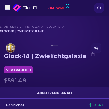
Pistolen
STARTSEITE
PISTOLEN
GLOCK-18
GLOCK-18 | ZWIELICHTGALAXIE
Mittelklasse
Media of
Glock-18 | Zwielichtgalaxie
Gewehr
Glock-18 | Zwielichtgalaxie
Scharfschützengewehr
Messer
VERTRAULICH
$591.48
Handschuh
Kisten
ABNUTZUNGSGRAD
Fabrikneu
Andere
$591.48