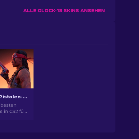
ALLE GLOCK-18 SKINS ANSEHEN
Die besten Pistolen-Skins in CS2 [2026]
 besten
s in CS2 für
yle. Top-
ert Eagle,
ehr!