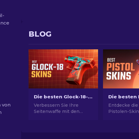
l-
ance
BLOG
Die besten Glock-18-Skins in CS2: Vollständige Liste [2026]
h von
Verbessern Sie Ihre
Entdecke die
Seitenwaffe mit den
Pistolen-Skin
n
besten Glock-18-Skins!
ultimativen St
Erforschen Sie unsere
Picks für Des
Rangliste, um die besten
USP-S und m
kosmetischen