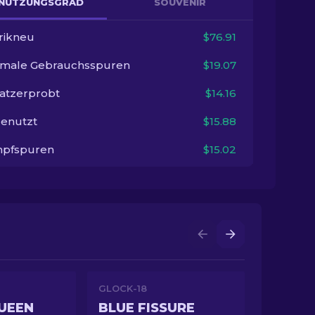
NUTZUNGSGRAD
SOUVENIR
rikneu
$76.91
imale Gebrauchsspuren
$19.07
satzerprobt
$14.16
enutzt
$15.88
pfspuren
$15.02
GLOCK-18
UEEN
BLUE FISSURE