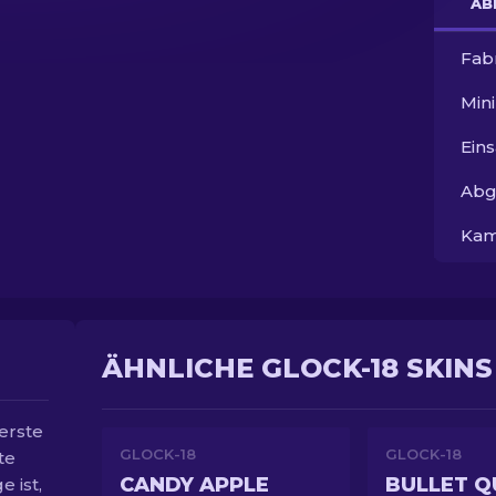
AB
Fab
Min
Ein
Abg
Kam
ÄHNLICHE GLOCK-18 SKINS
 erste
GLOCK-18
GLOCK-18
te
CANDY APPLE
BULLET Q
 ist,