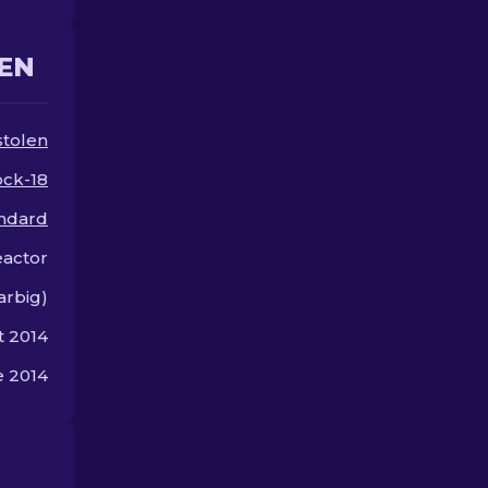
Verbesserungen für mehr
Stil und Flair zu
entdecken
EN
stolen
ock-18
andard
actor
arbig)
t 2014
 2014