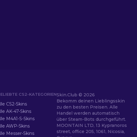
ELIEBTE CS2-KATEGORIEN
Skin.Club ©
2026
Bekomm deinen Lieblingsskin
lle CS2-Skins
zu den besten Preisen. Alle
lle AK-47-Skins
Handel werden automatisch
lle M4A1-S-Skins
über Steam-Bots durchgeführt.
MOONTAIN LTD, 13 Kypranoros
lle AWP-Skins
street, office 205, 1061, Nicosia,
lle Messer-Skins