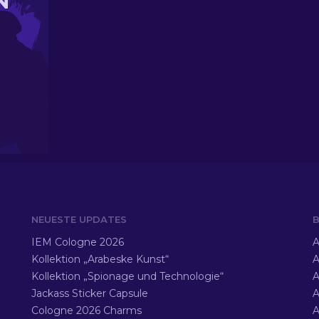
N
NEUESTE UPDATES
B
IEM Cologne 2026
A
Kollektion „Arabeske Kunst“
A
Kollektion „Spionage und Technologie“
A
Jackass Sticker Capsule
A
Cologne 2026 Charms
A