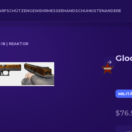
ARFSCHÜTZENGEWEHR
MESSER
HANDSCHUH
KISTEN
ANDERE
18 | REAKTOR
Glo
MILIT
$76.