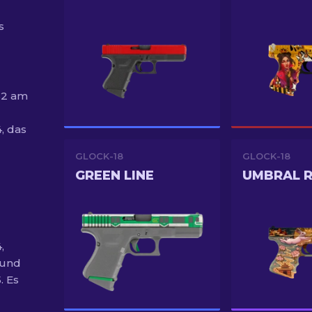
s
CS2 am
, das
GLOCK-18
GLOCK-18
GREEN LINE
UMBRAL R
,
 und
. Es