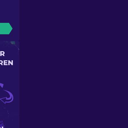
IR
REN