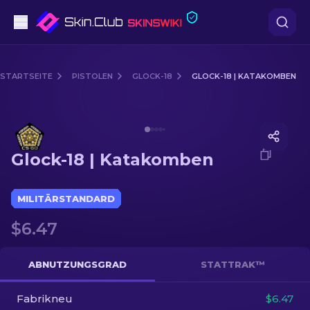
Pistolen
STARTSEITE
PISTOLEN
GLOCK-18
GLOCK-18 | KATAKOMBEN
Mittelklasse
Media of
Glock-18 | Katakomben
Gewehr
Glock-18 | Katakomben
Scharfschützengewehr
Messer
MILITÄRSTANDARD
$6.47
Handschuh
Kisten
ABNUTZUNGSGRAD
STATTRAK™
Fabrikneu
Andere
$6.47