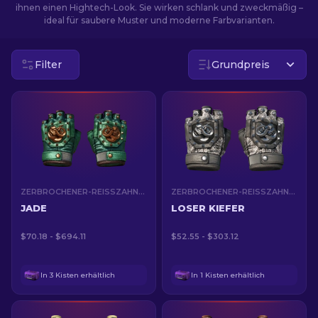
ihnen einen Hightech-Look. Sie wirken schlank und zweckmäßig –
ideal für saubere Muster und moderne Farbvarianten.
DE
Filter
Grundpreis
ZERBROCHENER-REISSZAHN-HANDSCHUHE (★)
ZERBROCHENER-REISSZAHN-HANDSCHUHE (★)
JADE
LOSER KIEFER
$70.18 - $694.11
$52.55 - $303.12
In 3 Kisten erhältlich
In 1 Kisten erhältlich