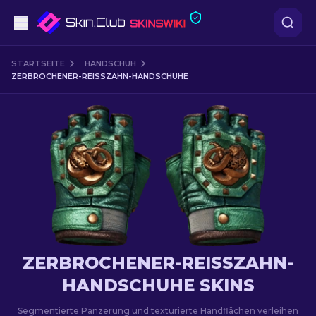
Pistolen
STARTSEITE
HANDSCHUH
ZERBROCHENER-REISSZAHN-HANDSCHUHE
Mittelklasse
Gewehr
Scharfschützengewehr
Messer
Handschuh
ZERBROCHENER-REISSZAHN-H
Kisten
ANDSCHUHE SKINS
Andere
Segmentierte Panzerung und texturierte Handflächen verleihen