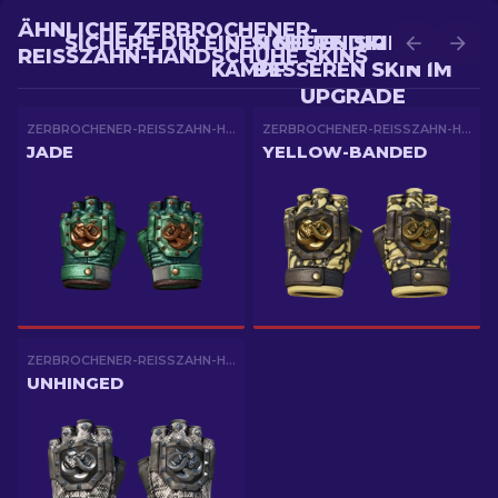
ÄHNLICHE ZERBROCHENER-
SICHERE DIR EINEN NEUEN SKIN IM
SICHERE DIR EINEN
REISSZAHN-HANDSCHUHE SKINS
KAMPF
BESSEREN SKIN IM
UPGRADE
ZERBROCHENER-REISSZAHN-HANDSCHUHE
ZERBROCHENER-REISSZAHN-HANDSCHUHE
JADE
YELLOW-BANDED
ZERBROCHENER-REISSZAHN-HANDSCHUHE
UNHINGED