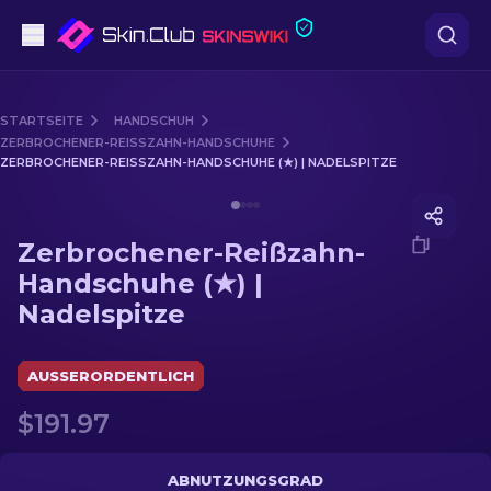
Pistolen
STARTSEITE
HANDSCHUH
ZERBROCHENER-REISSZAHN-HANDSCHUHE
Mittelklasse
ZERBROCHENER-REISSZAHN-HANDSCHUHE (★) | NADELSPITZE
Media of
Zerbrochener-Reißzahn-Handschuhe (★) | N
Gewehr
Zerbrochener-Reißzahn-
Scharfschützengewehr
Handschuhe (★) |
Nadelspitze
Messer
Handschuh
AUSSERORDENTLICH
$191.97
Kisten
Andere
ABNUTZUNGSGRAD