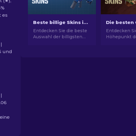
 (★),
6%
t es
Beste billige Skins in CS2 [2026]
Entdecken Sie die beste
Entdecken Si
Auswahl der billigsten
Höhepunkt de
Skins in CS2. Rüsten Sie
Mode mit uns
|
Ihren CS2-Stil mit unserer
Auswahl der 
55 und
Expertenauswahl für die
Skins und ei
besten billigen Skins auf.
Stils und Wer
besten Skins.
|
.06
keine