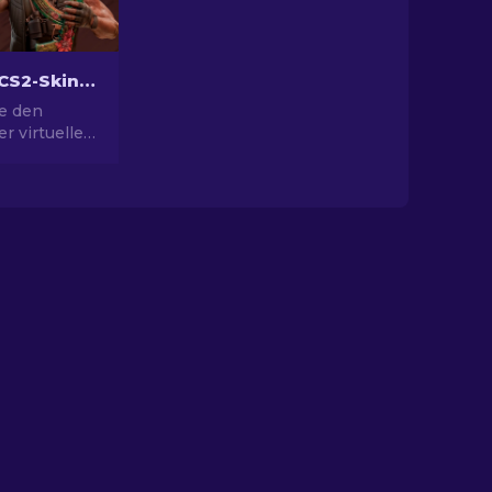
Die besten CS2-Skins [2026]
e den
r virtuellen
erer
besten CS2-
ne Welt des
tes mit den