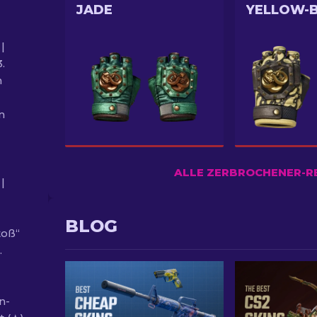
JADE
YELLOW-
|
.
n
n
ALLE ZERBROCHENER-R
|
BLOG
toß“
.
n-