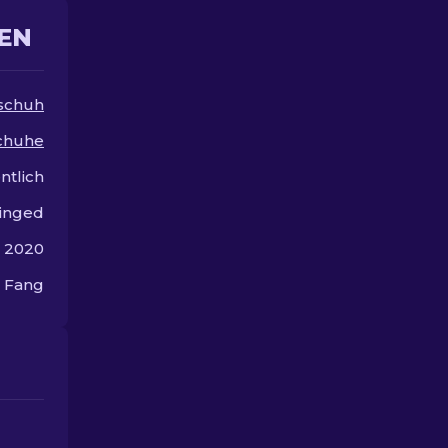
EN
schuh
chuhe
ntlich
inged
 2020
 Fang