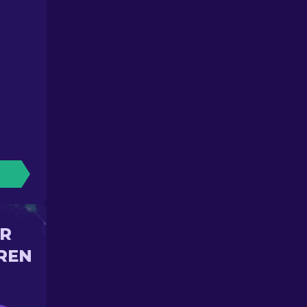
IR
REN