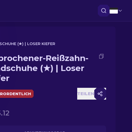
UHE (★) | LOSER KIEFER
brochener-Reißzahn-
dschuhe (★) | Loser
fer
TEILEN
RORDENTLICH
.12