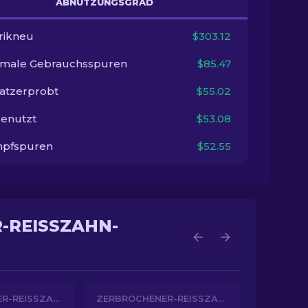
ABNUTZUNGSGRAD
rikneu
$303.12
imale Gebrauchsspuren
$85.47
satzerprobt
$55.02
enutzt
$53.08
pfspuren
$52.55
REISSZAHN-H
ZERBROCHENER-REISSZAHN-HANDSCHUHE
ZERBROCHENER-REISSZAHN-HANDSCHUHE