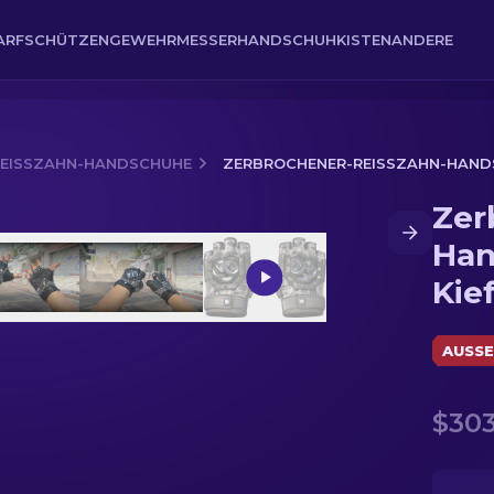
ARFSCHÜTZENGEWEHR
MESSER
HANDSCHUH
KISTEN
ANDERE
EISSZAHN-HANDSCHUHE
ZERBROCHENER-REISSZAHN-HANDSCH
Zer
schuhe (★) | Loser Kiefer
Han
Kie
AUSSE
$303