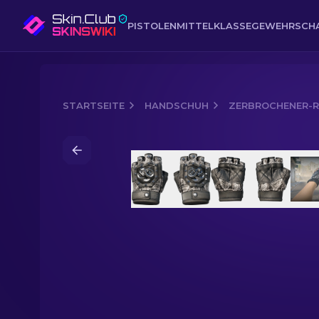
PISTOLEN
MITTELKLASSE
GEWEHR
SCH
STARTSEITE
HANDSCHUH
ZERBROCHENER-R
Media of
Zerbrochener-Reißzahn-Hand