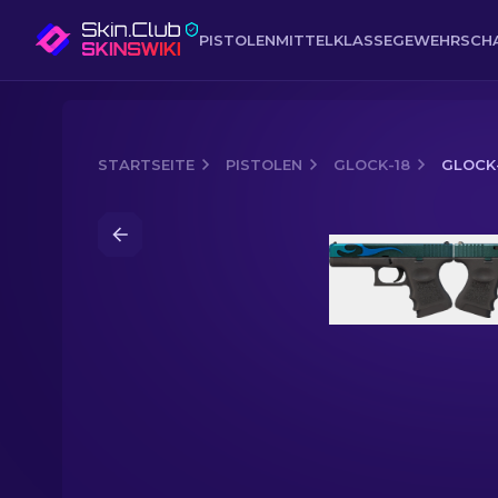
PISTOLEN
MITTELKLASSE
GEWEHR
SCH
STARTSEITE
PISTOLEN
GLOCK-18
GLOCK-
Media of
Glock-18 | Bunsenbrenner