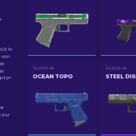
u
üt in
l von
te
GLOCK-18
GLOCK-18
as
OCEAN TOPO
STEEL DI
„PTP"
te
m zur