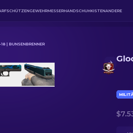
ARFSCHÜTZENGEWEHR
MESSER
HANDSCHUH
KISTEN
ANDERE
18 | BUNSENBRENNER
Glo
MILIT
$7.5