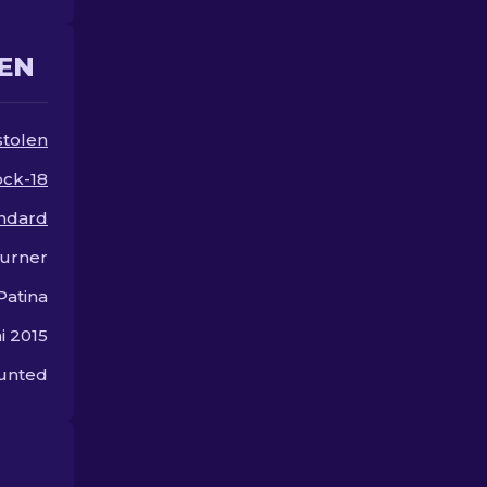
Verbesserungen für mehr
Stil und Flair zu
entdecken
EN
stolen
ock-18
andard
urner
Patina
i 2015
unted