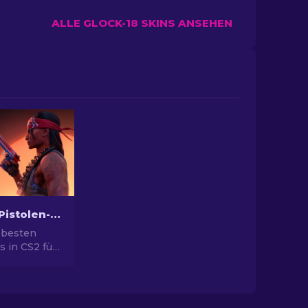
ALLE GLOCK-18 SKINS ANSEHEN
Die besten Pistolen-Skins in CS2 [2026]
 besten
s in CS2 für
yle. Top-
ert Eagle,
ehr!