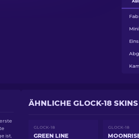
AB
Fab
Min
Ein
Abg
Kam
ÄHNLICHE GLOCK-18 SKINS
 erste
GLOCK-18
GLOCK-18
te
GREEN LINE
MOONRIS
 ist,