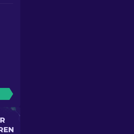
IR
REN