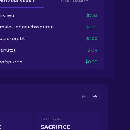
NUTZUNGSGRAD
STATTRAK™
rikneu
$7.53
imale Gebrauchsspuren
$1.28
satzerprobt
$1.00
enutzt
$1.14
pfspuren
$0.90
GLOCK-18
E
SACRIFICE