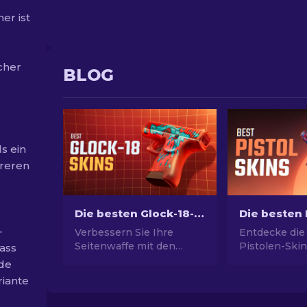
er ist
cher
BLOG
s ein
hreren
Die besten Glock-18-Skins in CS2: Vollständige Liste [2026]
-
Verbessern Sie Ihre
Entdecke die
Seitenwaffe mit den
Pistolen-Skin
dass
besten Glock-18-Skins!
ultimativen St
ede
Erforschen Sie unsere
Picks für Des
riante
Rangliste, um die besten
USP-S und m
kosmetischen