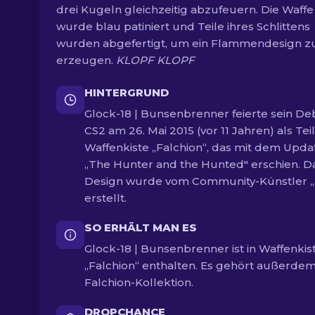
drei Kugeln gleichzeitig abzufeuern. Die Waffe
wurde blau patiniert und Teile ihres Schlittens
wurden abgefertigt, um ein Flammendesign z
erzeugen.
KLOPF KLOPF
HINTERGRUND
Glock-18 | Bunsenbrenner feierte sein Deb
CS2 am 26. Mai 2015 (vor 11 Jahren) als Tei
Waffenkiste „Falchion“, das mit dem Upda
„The Hunter and the Hunted" erschien. D
Design wurde vom Community-Künstler 
erstellt.
SO ERHÄLT MAN ES
Glock-18 | Bunsenbrenner ist in Waffenkis
„Falchion“ enthalten. Es gehört außerde
Falchion-Kollektion.
DROPCHANCE