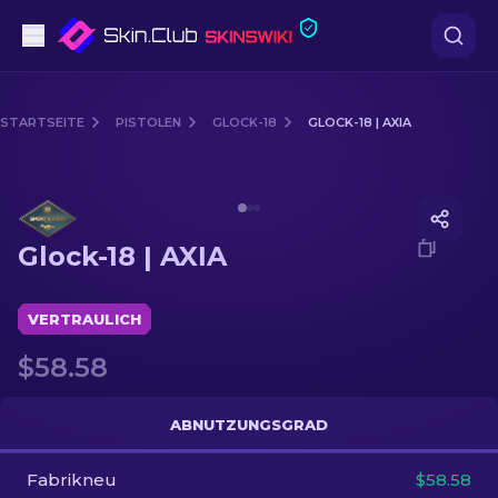
Pistolen
STARTSEITE
PISTOLEN
GLOCK-18
GLOCK-18 | AXIA
Mittelklasse
Media of
Glock-18 | AXIA
Gewehr
Glock-18 | AXIA
Scharfschützengewehr
Messer
VERTRAULICH
$58.58
Handschuh
Kisten
ABNUTZUNGSGRAD
Fabrikneu
Andere
$58.58