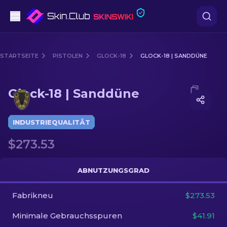
Pistolen
STARTSEITE
PISTOLEN
GLOCK-18
GLOCK-18 | SANDDÜNE
Mittelklasse
Media of
Glock-18 | Sanddüne
Glock-18 | Sanddüne
Gewehr
Scharfschützengewehr
INDUSTRIEQUALITÄT
$273.53
Messer
Handschuh
ABNUTZUNGSGRAD
Kisten
Fabrikneu
$273.53
Minimale Gebrauchsspuren
$41.91
Andere