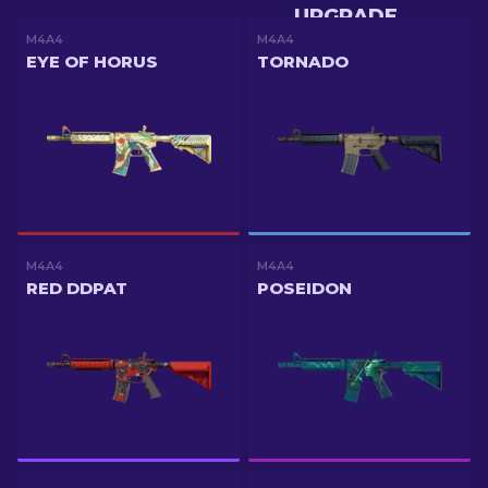
UPGRADE
M4A4
M4A4
EYE OF HORUS
TORNADO
M4A4
M4A4
RED DDPAT
POSEIDON