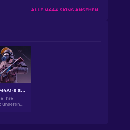
ALLE M4A4 SKINS ANSEHEN
Die besten M4A1-S Skins in CS2 [2026]
e Ihre
it unseren
die besten
 und finden
ie
nder