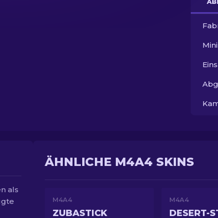
AB
Fab
Min
Ein
Abg
Kam
ÄHNLICHE M4A4 SKINS
n als
M4A4
M4A4
ugte
ZUBASTICK
DESERT-S