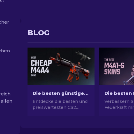
st
cher
BLOG
schen
Die besten günstigen CS2 M4A4 Skins [2026]
reich
 allen
Entdecke die besten und
Verbessern Si
preiswertesten CS2
Feuerkraft m
M4A4 Skins! Finde
Auswahl für 
günstige M4A4 Skins in
M4A1-S-Skins
diesem Guide und
Sie eine Galer
verbessere dein
atemberaube