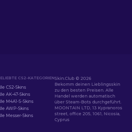
ELIEBTE CS2-KATEGORIEN
Skin.Club ©
2026
Bekomm deinen Lieblingsskin
lle CS2-Skins
zu den besten Preisen. Alle
lle AK-47-Skins
Handel werden automatisch
lle M4A1-S-Skins
über Steam-Bots durchgeführt.
MOONTAIN LTD, 13 Kypranoros
lle AWP-Skins
street, office 205, 1061, Nicosia,
lle Messer-Skins
Cyprus