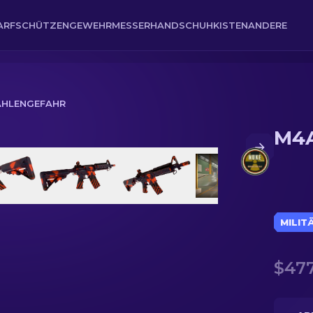
ARFSCHÜTZENGEWEHR
MESSER
HANDSCHUH
KISTEN
ANDERE
AHLENGEFAHR
M4A
MILIT
$477