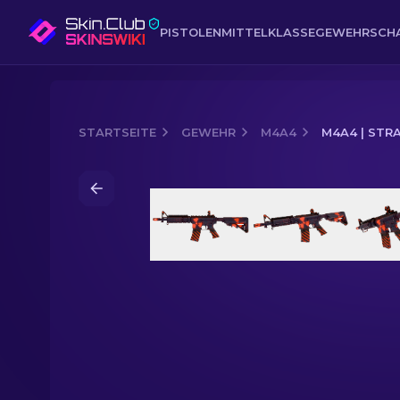
PISTOLEN
MITTELKLASSE
GEWEHR
SCH
STARTSEITE
GEWEHR
M4A4
M4A4 | STR
Media of
M4A4 | Strahlengefahr