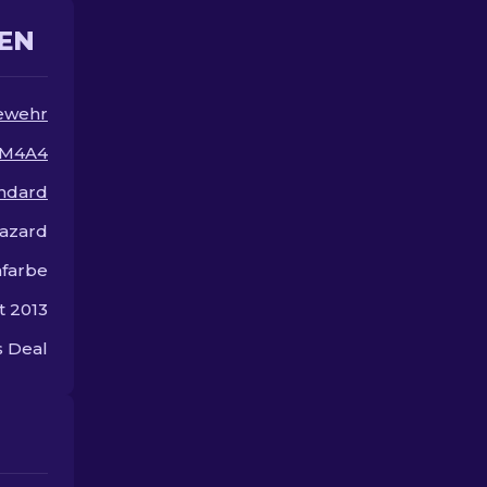
Spielbudget!
Designs für I
EN
ewehr
M4A4
andard
Hazard
farbe
t 2013
 Deal