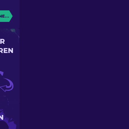
NE KISTE
IR
REN
N