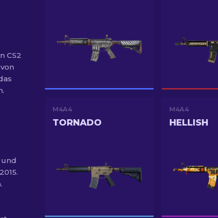
in CS2
 von
das
n.
M4A4
M4A4
TORNADO
HELLISH
4 und
2015.
.