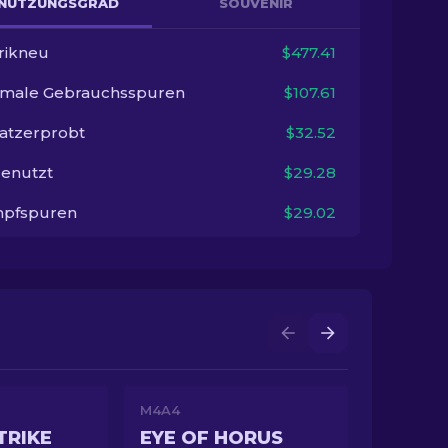
NUTZUNGSGRAD
SOUVENIR
rikneu
$477.41
imale Gebrauchsspuren
$107.61
satzerprobt
$32.52
enutzt
$29.28
pfspuren
$29.02
M4A4
TRIKE
EYE OF HORUS