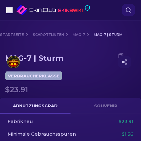
Pistolen
STARTSEITE
SCHROTFLINTEN
MAG-7
MAG-7 | STURM
Mittelklasse
Media of
MAG-7 | Sturm
MAG-7 | Sturm
Gewehr
Scharfschützengewehr
VERBRAUCHERKLASSE
$23.91
Messer
Handschuh
ABNUTZUNGSGRAD
SOUVENIR
Kisten
Fabrikneu
$23.91
Minimale Gebrauchsspuren
$1.56
Andere