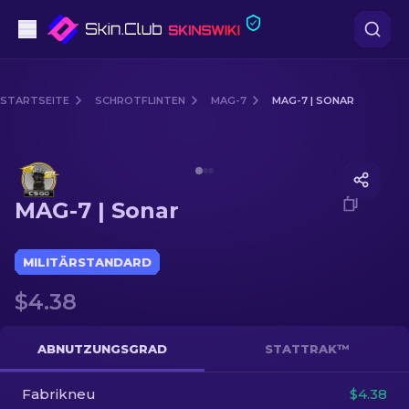
Pistolen
STARTSEITE
SCHROTFLINTEN
MAG-7
MAG-7 | SONAR
Mittelklasse
Media of
MAG-7 | Sonar
Gewehr
MAG-7 | Sonar
Scharfschützengewehr
Messer
MILITÄRSTANDARD
$4.38
Handschuh
Kisten
ABNUTZUNGSGRAD
STATTRAK™
Fabrikneu
Andere
$4.38