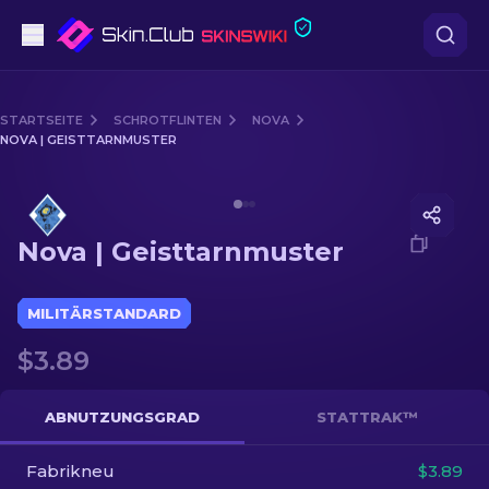
Pistolen
STARTSEITE
SCHROTFLINTEN
NOVA
NOVA | GEISTTARNMUSTER
Mittelklasse
Media of
Nova | Geisttarnmuster
Gewehr
Nova | Geisttarnmuster
Scharfschützengewehr
Messer
MILITÄRSTANDARD
$3.89
Handschuh
Kisten
ABNUTZUNGSGRAD
STATTRAK™
Fabrikneu
Andere
$3.89