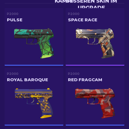
KAMPF
BESSEREN SKIN IM
UPGRADE
P2000
P2000
PULSE
SPACE RACE
P2000
P2000
ROYAL BAROQUE
RED FRAGCAM