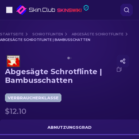
Pistolen
STARTSEITE
SCHROTFLINTEN
ABGESÄGTE SCHROTFLINTE
ABGESÄGTE SCHROTFLINTE | BAMBUSSCHATTEN
Mittelklasse
Media of
Abgesägte Schrotflinte | Bambusschatten
Gewehr
Abgesägte Schrotflinte |
Scharfschützengewehr
Bambusschatten
Messer
VERBRAUCHERKLASSE
Handschuh
$12.10
Kisten
ABNUTZUNGSGRAD
Andere