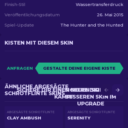
Finish-Stil
Wassertransferdruck
Veröffentlichungsdatum
26. Mai 2015
Spiel-Update
The Hunter and the Hunted
KISTEN MIT DIESEM SKIN
ANFRAGEN
GESTALTE DEINE EIGENE KISTE
ÄHNLICHE ABGESÄGTE
SICHERE DIR EINEN NEUEN SKIN IM
SICHERE DIR EINEN
SCHROTFLINTE SKINS
KAMPF
BESSEREN SKIN IM
UPGRADE
ABGESÄGTE SCHROTFLINTE
ABGESÄGTE SCHROTFLINTE
CLAY AMBUSH
SERENITY