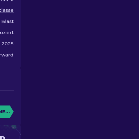
stilvolles Gameplay.
lasse
 Blast
oxiert
z 2025
orward
NE KISTE
IR