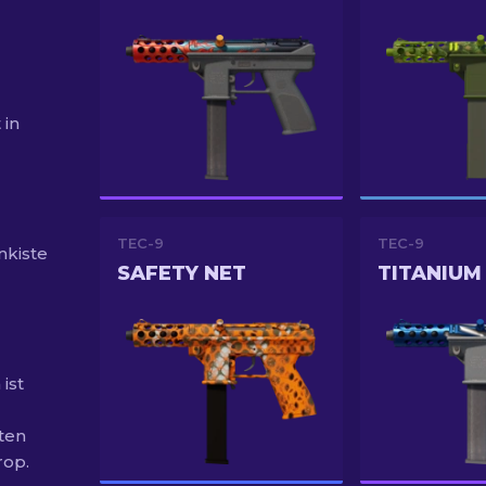
 in
TEC-9
TEC-9
nkiste
SAFETY NET
TITANIUM
ist
ten
rop.