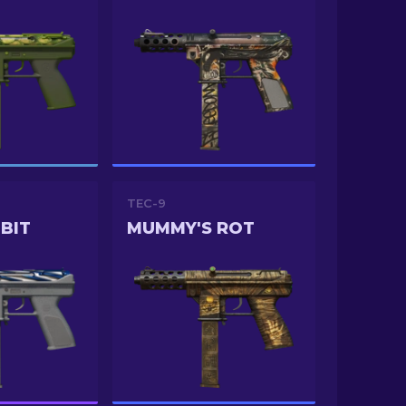
TEC-9
 BIT
MUMMY'S ROT