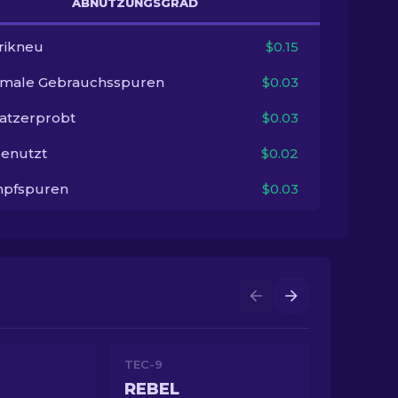
ABNUTZUNGSGRAD
rikneu
$0.15
imale Gebrauchsspuren
$0.03
satzerprobt
$0.03
enutzt
$0.02
pfspuren
$0.03
TEC-9
REBEL