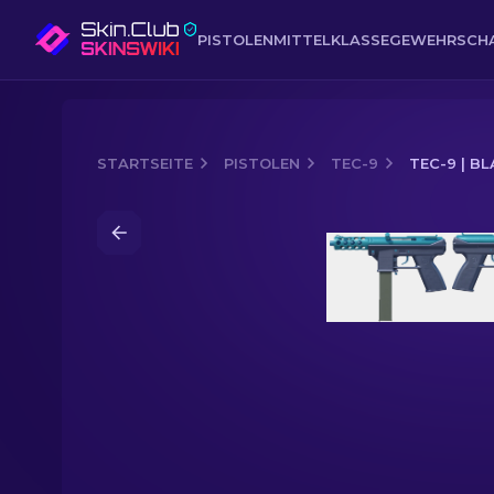
PISTOLEN
MITTELKLASSE
GEWEHR
SCH
STARTSEITE
PISTOLEN
TEC-9
TEC-9 | B
Media of
Tec-9 | Blaue Explosion