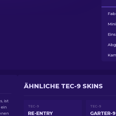
Fab
Min
Ein
Abg
Kam
ÄHNLICHE TEC-9 SKINS
, ist
TEC-9
TEC-9
 ein
RE-ENTRY
GARTER-9
denen