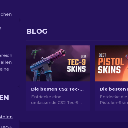
ischen
n
BLOG
ereich
 allen
keine
Die besten CS2 Tec-9 Skins: Rangliste [2026]
EN
Entdecke eine
Entdecke die
umfassende CS2 Tec-9
Pistolen-Skin
Skin-Sammlung! Unser
ultimativen St
Ranking zeigt die besten
Picks für Des
stolen
Designs für
USP-S und m
beeindruckendes und
Tec-9