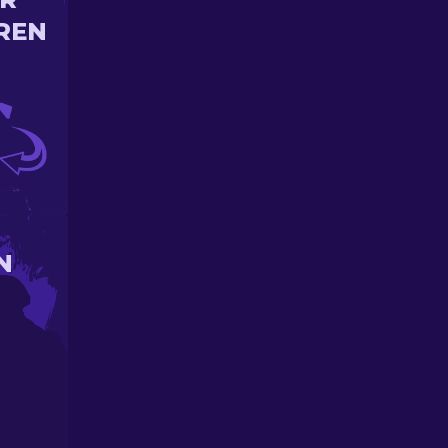
REN
N