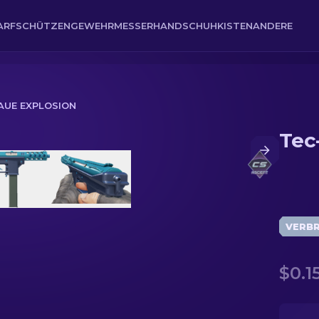
ARFSCHÜTZENGEWEHR
MESSER
HANDSCHUH
KISTEN
ANDERE
LAUE EXPLOSION
Tec
VERB
$0.1