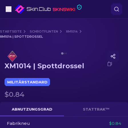
Pistolen
STARTSEITE
SCHROTFLINTEN
XM1014
XM1014 | SPOTTDROSSEL
Mittelklasse
Media of
XM1014 | Spottdrossel
Gewehr
XM1014 | Spottdrossel
Scharfschützengewehr
Messer
MILITÄRSTANDARD
$0.84
Handschuh
Kisten
ABNUTZUNGSGRAD
STATTRAK™
Fabrikneu
Andere
$0.84