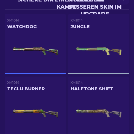
KAMPF
BESSEREN SKIN IM
UPGRADE
XM1014
XM1014
WATCHDOG
JUNGLE
XM1014
XM1014
TECLU BURNER
HALFTONE SHIFT