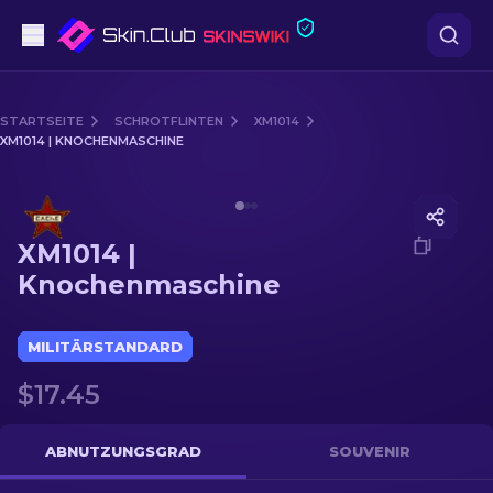
Pistolen
STARTSEITE
SCHROTFLINTEN
XM1014
XM1014 | KNOCHENMASCHINE
Mittelklasse
Media of
XM1014 | Knochenmaschine
Gewehr
XM1014 |
Scharfschützengewehr
Knochenmaschine
Messer
MILITÄRSTANDARD
Handschuh
$17.45
Kisten
ABNUTZUNGSGRAD
SOUVENIR
Andere