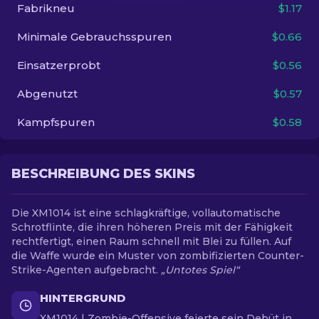
Fabrikneu
$1.17
DE
Minimale Gebrauchsspuren
$0.66
Einsatzerprobt
$0.56
Abgenutzt
$0.57
Kampfspuren
$0.58
BESCHREIBUNG DES SKINS
Die XM1014 ist eine schlagkräftige, vollautomatische
Schrotflinte, die ihren höheren Preis mit der Fähigkeit
rechtfertigt, einen Raum schnell mit Blei zu füllen. Auf
die Waffe wurde ein Muster von zombifizierten Counter-
Strike-Agenten aufgebracht.
„Untotes Spiel“
HINTERGRUND
XM1014 | Zombie-Offensive feierte sein Debüt in