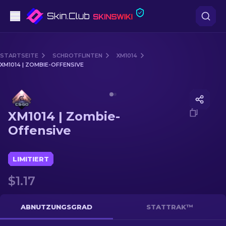
Pistolen
STARTSEITE
SCHROTFLINTEN
XM1014
XM1014 | ZOMBIE-OFFENSIVE
Mittelklasse
Media of
XM1014 | Zombie-Offensive
Gewehr
XM1014 | Zombie-
Scharfschützengewehr
Offensive
Messer
LIMITIERT
Handschuh
$1.17
Kisten
ABNUTZUNGSGRAD
STATTRAK™
Andere