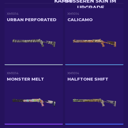
KAMPF
BESSEREN SKIN IM
UPGRADE
XM1014
XM1014
URBAN PERFORATED
CALICAMO
XM1014
XM1014
MONSTER MELT
HALFTONE SHIFT