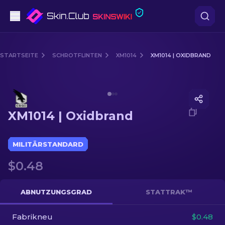
Pistolen
STARTSEITE
SCHROTFLINTEN
XM1014
XM1014 | OXIDBRAND
Mittelklasse
Media of
XM1014 | Oxidbrand
Gewehr
XM1014 | Oxidbrand
Scharfschützengewehr
Messer
MILITÄRSTANDARD
$0.48
Handschuh
Kisten
ABNUTZUNGSGRAD
STATTRAK™
Fabrikneu
Andere
$0.48