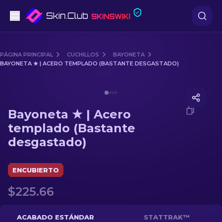
Pistolas
PÁGINA PRINCIPAL
CUCHILLOS
BAYONETA
BAYONETA ★ | ACERO TEMPLADO (BASTANTE DESGASTADO)
Gama media
Media of
Bayoneta ★ | Acero templado (Bastante desg
Fusiles
Bayoneta ★ | Acero
Fusiles de Francotirador
templado (Bastante
desgastado)
Cuchillos
Guantes
ENCUBIERTO
$225.66
Cajas
Otro
ACABADO ESTÁNDAR
STATTRAK™