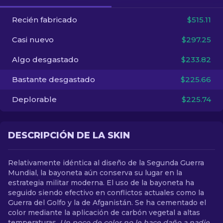
Recién fabricado
$515.11
ES
Casi nuevo
$297.25
Algo desgastado
$233.82
Bastante desgastado
$225.66
Deplorable
$225.74
DESCRIPCIÓN DE LA SKIN
Relativamente idéntica al diseño de la Segunda Guerra
Mundial, la bayoneta aún conserva su lugar en la
estrategia militar moderna. El uso de la bayoneta ha
seguido siendo efectivo en conflictos actuales como la
Guerra del Golfo y la de Afganistán. Se ha cementado el
color mediante la aplicación de carbón vegetal a altas
temperaturas.
Un poco de color no le hace daño a nadie