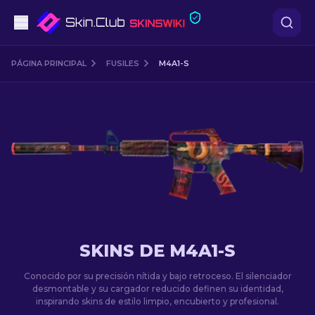
Pistolas
PÁGINA PRINCIPAL
FUSILES
M4A1-S
Gama media
Fusiles
Fusiles de Francotirador
Cuchillos
Guantes
SKINS DE M4A1-S
Cajas
Conocido por su precisión nítida y bajo retroceso. El silenciador
desmontable y su cargador reducido definen su identidad,
inspirando skins de estilo limpio, encubierto y profesional.
Otro