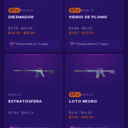
ST
ST
M4A1-S
M4A1-S
DIEZMADOR
VIDRIO DE PLOMO
$11.79 - $53.95
$9.88 - $51.53
$26.36 – $81.99
$11.67 – $37.30
Disponible en 11 cajas
Disponible en 7 cajas
ST
M4A1-S
M4A1-S
ESTRATOSFERA
LOTO NEGRO
$2.94 - $44.24
$4.14 - $14.43
$11.50 – $35.05