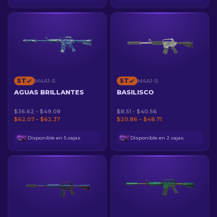
ST
ST
M4A1-S
M4A1-S
AGUAS BRILLANTES
BASILISCO
$36.62 - $49.08
$8.51 - $40.56
$62.07 – $62.37
$20.86 – $48.71
Disponible en 5 cajas
Disponible en 2 cajas