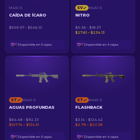
SV
M4A1-S
M4A1-S
CAÍDA DE ÍCARO
NITRO
$509.97 - $546.10
$0.36 - $18.37
$27.61 – $234.13
Disponible en 5 cajas
Disponible en 4 cajas
ST
ST
M4A1-S
M4A1-S
AGUAS PROFUNDAS
FLASHBACK
$64.48 - $92.33
$3.14 - $124.42
$107.74 – $134.51
$2.79 – $23.38
Disponible en 5 cajas
Disponible en 4 cajas