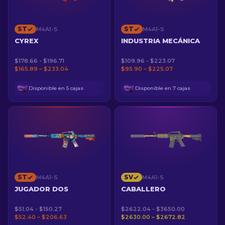
ST
ST
M4A1-S
M4A1-S
CYREX
INDUSTRIA MECÁNICA
$178.66 - $196.71
$109.96 - $223.07
$165.89 – $233.04
$95.90 – $225.07
Disponible en 5 cajas
Disponible en 7 cajas
ST
SV
M4A1-S
M4A1-S
JUGADOR DOS
CABALLERO
$51.04 - $150.27
$2622.04 - $3650.00
$52.40 – $206.63
$2630.00 – $2672.82