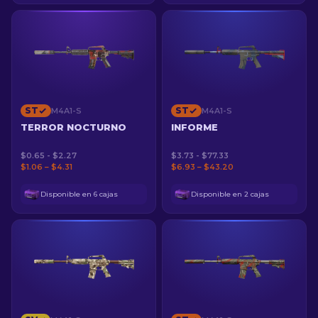
ST
ST
M4A1-S
M4A1-S
TERROR NOCTURNO
INFORME
$0.65 - $2.27
$3.73 - $77.33
$1.06 – $4.31
$6.93 – $43.20
Disponible en 6 cajas
Disponible en 2 cajas