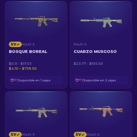
SV
M4A1-S
M4A1-S
BOSQUE BOREAL
CUARZO MUSGOSO
$0.11 - $17.03
$23.77 - $105.50
$4.10 – $739.50
Disponible en 1 cajas
Disponible en 2 cajas
SV
SV
M4A1-S
M4A1-S