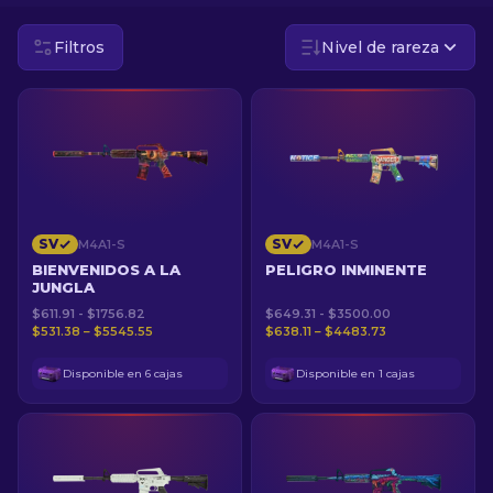
Filtros
Nivel de rareza
ES
SV
SV
M4A1-S
M4A1-S
BIENVENIDOS A LA
PELIGRO INMINENTE
JUNGLA
$611.91 - $1756.82
$649.31 - $3500.00
$531.38 – $5545.55
$638.11 – $4483.73
Disponible en 6 cajas
Disponible en 1 cajas