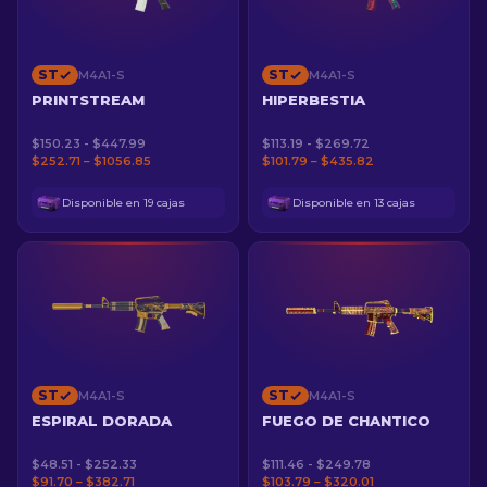
ST
ST
M4A1-S
M4A1-S
PRINTSTREAM
HIPERBESTIA
$150.23 - $447.99
$113.19 - $269.72
$252.71 – $1056.85
$101.79 – $435.82
Disponible en 19 cajas
Disponible en 13 cajas
ST
ST
M4A1-S
M4A1-S
ESPIRAL DORADA
FUEGO DE CHANTICO
$48.51 - $252.33
$111.46 - $249.78
$91.70 – $382.71
$103.79 – $320.01