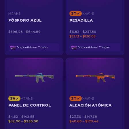
ST
M4A1-S
M4A1-S
FÓSFORO AZUL
PESADILLA
$596.48 - $644.89
$6.82 - $237.50
$21.13 – $130.05
Disponible en 7 cajas
Disponible en 11 cajas
SV
ST
M4A1-S
M4A1-S
PANEL DE CONTROL
ALEACIÓN ATÓMICA
$4.52 - $142.55
$23.30 - $147.38
$32.00 – $230.00
$40.60 – $170.44