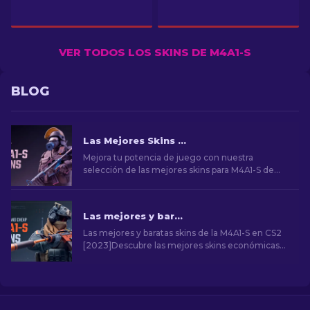
VER TODOS LOS SKINS DE M4A1-S
BLOG
Las Mejores Skins para M4A1-S de CS2 [2026]
Mejora tu potencia de juego con nuestra
selección de las mejores skins para M4A1-S de
CS2. Explora una galería de impresionantes
diseños y encuentra el que mejor se adapte a tu
arsenal.
Las mejores y baratas skins de la M4A1-S en CS2 [2026]
Las mejores y baratas skins de la M4A1-S en CS2
[2023]Descubre las mejores skins económicas
de CS2 M4A1-S en nuestra guía. Mejora tu arma
sin gastar demasiado con opciones accesibles.