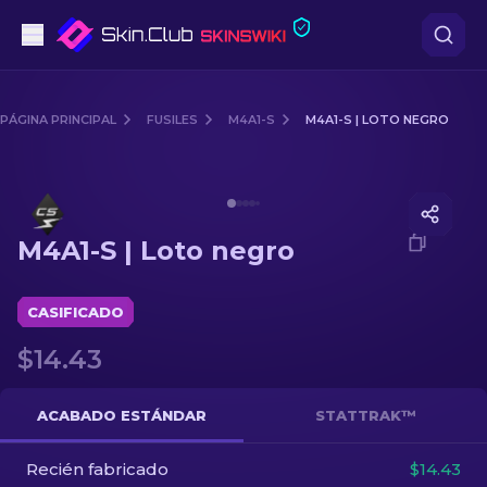
Pistolas
PÁGINA PRINCIPAL
FUSILES
M4A1-S
M4A1-S | LOTO NEGRO
Gama media
Media of
M4A1-S | Loto negro
Fusiles
M4A1-S | Loto negro
Fusiles de Francotirador
Cuchillos
CASIFICADO
$14.43
Guantes
Cajas
ACABADO ESTÁNDAR
STATTRAK™
Recién fabricado
Otro
$14.43