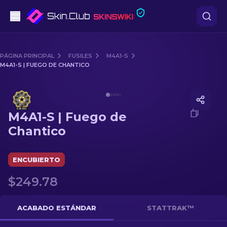
Pistolas
PÁGINA PRINCIPAL
FUSILES
M4A1-S
M4A1-S | FUEGO DE CHANTICO
Gama media
Media of
M4A1-S | Fuego de Chantico
Fusiles
M4A1-S | Fuego de
Fusiles de Francotirador
Chantico
Cuchillos
ENCUBIERTO
Guantes
$249.78
Cajas
ACABADO ESTÁNDAR
STATTRAK™
Otro