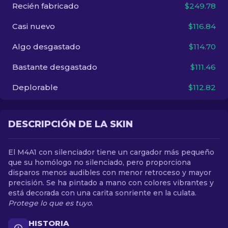
Recién fabricado
$249.78
ES
Casi nuevo
$116.84
Algo desgastado
$114.70
Bastante desgastado
$111.46
Deplorable
$112.82
DESCRIPCIÓN DE LA SKIN
El M4A1 con silenciador tiene un cargador más pequeño
que su homólogo no silenciado, pero proporciona
disparos menos audibles con menor retroceso y mayor
precisión. Se ha pintado a mano con colores vibrantes y
está decorada con una carita sonriente en la culata.
Protege lo que es tuyo
.
HISTORIA