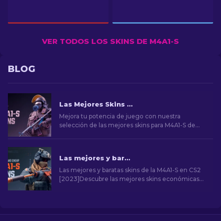
VER TODOS LOS SKINS DE M4A1-S
BLOG
Las Mejores Skins para M4A1-S de CS2 [2026]
Mejora tu potencia de juego con nuestra
selección de las mejores skins para M4A1-S de
CS2. Explora una galería de impresionantes
diseños y encuentra el que mejor se adapte a tu
arsenal.
Las mejores y baratas skins de la M4A1-S en CS2 [2026]
Las mejores y baratas skins de la M4A1-S en CS2
[2023]Descubre las mejores skins económicas
de CS2 M4A1-S en nuestra guía. Mejora tu arma
sin gastar demasiado con opciones accesibles.