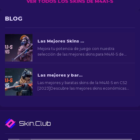
VER TODOS LOS SKINS DE M4A1-S
BLOG
Las Mejores Skins para M4A1-S de CS2 [2026]
Mejora tu potencia de juego con nuestra
selección de las mejores skins para M4A1-S de
CS2. Explora una galería de impresionantes
diseños y encuentra el que mejor se adapte a tu
arsenal.
Las mejores y baratas skins de la M4A1-S en CS2 [2026]
Las mejores y baratas skins de la M4A1-S en CS2
[2023]Descubre las mejores skins económicas
de CS2 M4A1-S en nuestra guía. Mejora tu arma
sin gastar demasiado con opciones accesibles.