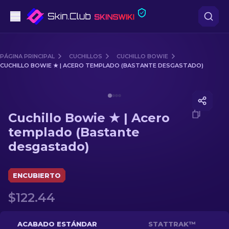
Pistolas
PÁGINA PRINCIPAL
CUCHILLOS
CUCHILLO BOWIE
CUCHILLO BOWIE ★ | ACERO TEMPLADO (BASTANTE DESGASTADO)
Gama media
Media of
Cuchillo Bowie ★ | Acero templado (Bastant
Fusiles
Cuchillo Bowie ★ | Acero
Fusiles de Francotirador
templado (Bastante
desgastado)
Cuchillos
Guantes
ENCUBIERTO
$122.44
Cajas
Otro
ACABADO ESTÁNDAR
STATTRAK™