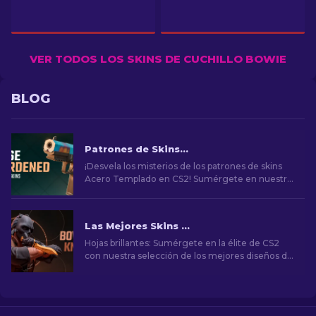
VER TODOS LOS SKINS DE CUCHILLO BOWIE
BLOG
Patrones de Skins Acero templado en CS2: Guía Completa [2026]
¡Desvela los misterios de los patrones de skins
Acero Templado en CS2! Sumérgete en nuestra
guía completa para entender estos diseños
cosméticos únicos por dentro y por fuera.
Las Mejores Skins de Cuchillos Bowie en CS2
Hojas brillantes: Sumérgete en la élite de CS2
con nuestra selección de los mejores diseños de
cuchillos Bowie. Mejora tu arsenal con estilo y
precisión mortal.