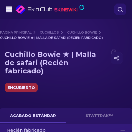
Pistolas
PÁGINA PRINCIPAL
CUCHILLOS
CUCHILLO BOWIE
CUCHILLO BOWIE ★ | MALLA DE SAFARI (RECIÉN FABRICADO)
Gama media
Media of
Cuchillo Bowie ★ | Malla de safari (Recién fab
Cuchillo Bowie ★ | Malla
Fusiles
de safari (Recién
fabricado)
Fusiles de Francotirador
Cuchillos
ENCUBIERTO
Guantes
Cajas
ACABADO ESTÁNDAR
STATTRAK™
Otro
Recién fabricado
—