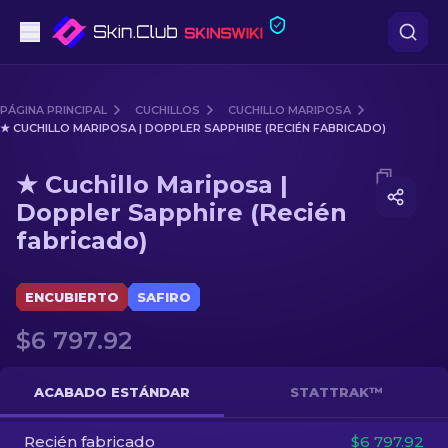
Pistolas
PÁGINA PRINCIPAL
CUCHILLOS
CUCHILLO MARIPOSA
★ CUCHILLO MARIPOSA | DOPPLER SAPPHIRE (RECIÉN FABRICADO)
Gama media
Media of
★ Cuchillo Mariposa | Doppler Sapphire (Reci
★ Cuchillo Mariposa |
Fusiles
Doppler Sapphire (Recién
fabricado)
Fusiles de Francotirador
Cuchillos
ENCUBIERTO
SAFIRO
Guantes
$6 797.92
Cajas
ACABADO ESTÁNDAR
STATTRAK™
Otro
Recién fabricado
$6 797.92