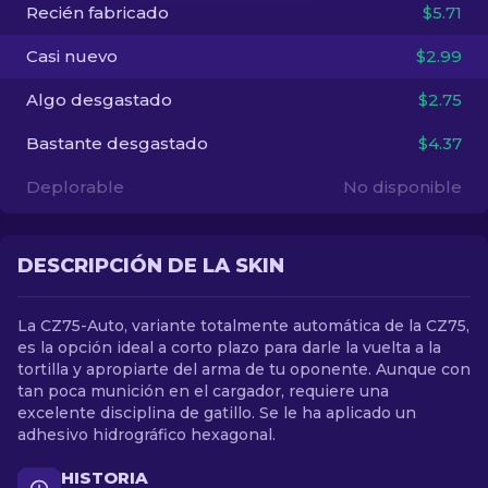
Recién fabricado
$5.71
ES
Casi nuevo
$2.99
Algo desgastado
$2.75
Bastante desgastado
$4.37
Deplorable
No disponible
DESCRIPCIÓN DE LA SKIN
La CZ75-Auto, variante totalmente automática de la CZ75,
es la opción ideal a corto plazo para darle la vuelta a la
tortilla y apropiarte del arma de tu oponente. Aunque con
tan poca munición en el cargador, requiere una
excelente disciplina de gatillo. Se le ha aplicado un
adhesivo hidrográfico hexagonal.
HISTORIA