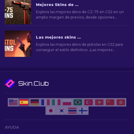
Mejores Skins de CZ-75 en CS2, de baratas a más costosas
Explora las mejores skins de CZ-75 en CS2 en un
amplio margen de precios, desde opciones
económicas hasta selecciones premium.
¡Encuentra la mejora cosmética perfecta para tu
arma secundaria!
Las mejores skins de pistolas en CS2 [2026]
Explora las mejores skins de pistolas en CS2 para
conseguir el estilo definitivo. ¡Las mejores
opciones para Desert Eagle, USP-S y mucho
más!
AYUDA