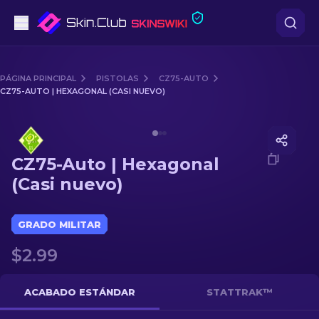
Pistolas
PÁGINA PRINCIPAL
PISTOLAS
CZ75-AUTO
CZ75-AUTO | HEXAGONAL (CASI NUEVO)
Gama media
Media of
CZ75-Auto | Hexagonal (Casi nuevo)
Fusiles
CZ75-Auto | Hexagonal
Fusiles de Francotirador
(Casi nuevo)
Cuchillos
GRADO MILITAR
Guantes
$2.99
Cajas
ACABADO ESTÁNDAR
STATTRAK™
Otro