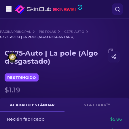
Pistolas
PÁGINA PRINCIPAL
PISTOLAS
CZ75-AUTO
CZ75-AUTO | LA POLE (ALGO DESGASTADO)
Gama media
Media of
CZ75-Auto | La pole (Algo desgastado)
CZ75-Auto | La pole (Algo
Fusiles
desgastado)
Fusiles de Francotirador
RESTRINGIDO
Cuchillos
$1.19
Guantes
ACABADO ESTÁNDAR
STATTRAK™
Cajas
Recién fabricado
$5.86
Otro