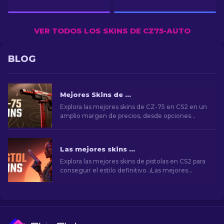
VER TODOS LOS SKINS DE CZ75-AUTO
BLOG
Mejores Skins de CZ-75 en CS2, de baratas a más costosas
Explora las mejores skins de CZ-75 en CS2 en un
amplio margen de precios, desde opciones
económicas hasta selecciones premium.
¡Encuentra la mejora cosmética perfecta para tu
arma secundaria!
Las mejores skins de pistolas en CS2 [2026]
Explora las mejores skins de pistolas en CS2 para
conseguir el estilo definitivo. ¡Las mejores
opciones para Desert Eagle, USP-S y mucho
más!