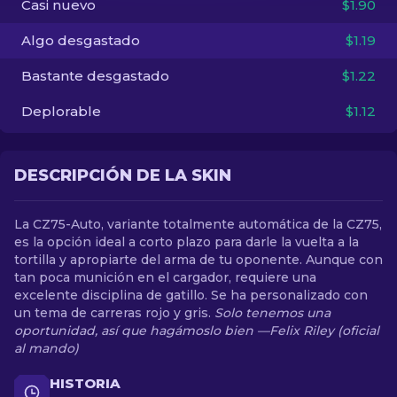
Casi nuevo
$1.90
Algo desgastado
$1.19
ES
Bastante desgastado
$1.22
Deplorable
$1.12
DESCRIPCIÓN DE LA SKIN
La CZ75-Auto, variante totalmente automática de la CZ75,
es la opción ideal a corto plazo para darle la vuelta a la
tortilla y apropiarte del arma de tu oponente. Aunque con
tan poca munición en el cargador, requiere una
excelente disciplina de gatillo. Se ha personalizado con
un tema de carreras rojo y gris.
Solo tenemos una
oportunidad, así que hagámoslo bien —Felix Riley (oficial
al mando)
HISTORIA