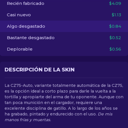
Recién fabricado
$4.09
ES
Casi nuevo
$1.13
Algo desgastado
$0.84
Bastante desgastado
$0.52
Deplorable
$0.56
DESCRIPCIÓN DE LA SKIN
La CZ75-Auto, variante totalmente automática de la CZ75,
es la opción ideal a corto plazo para darle la vuelta a la
tortilla y apropiarte del arma de tu oponente. Aunque con
tan poca munición en el cargador, requiere una
excelente disciplina de gatillo. A lo largo de los años se
ha grabado, pintado y endurecido con el uso.
De mis
manos frías y muertas.