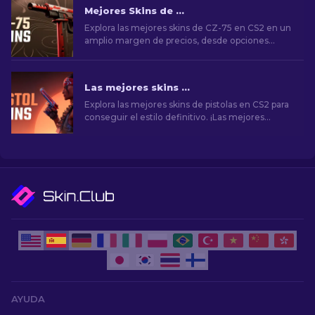
Mejores Skins de CZ-75 en CS2, de baratas a más costosas
Explora las mejores skins de CZ-75 en CS2 en un
amplio margen de precios, desde opciones
económicas hasta selecciones premium.
¡Encuentra la mejora cosmética perfecta para tu
arma secundaria!
Las mejores skins de pistolas en CS2 [2026]
Explora las mejores skins de pistolas en CS2 para
conseguir el estilo definitivo. ¡Las mejores
opciones para Desert Eagle, USP-S y mucho
más!
AYUDA