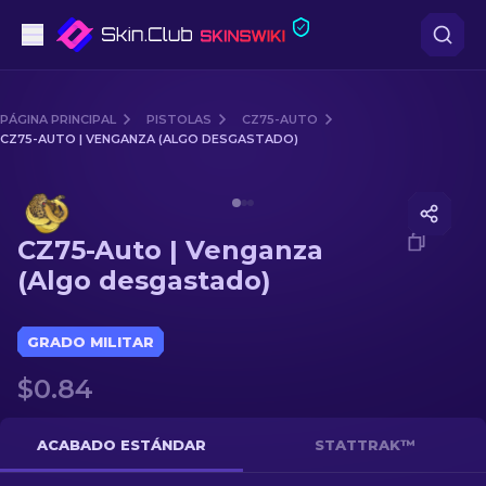
Pistolas
PÁGINA PRINCIPAL
PISTOLAS
CZ75-AUTO
CZ75-AUTO | VENGANZA (ALGO DESGASTADO)
Gama media
Media of
CZ75-Auto | Venganza (Algo desgastado)
Fusiles
CZ75-Auto | Venganza
Fusiles de Francotirador
(Algo desgastado)
Cuchillos
GRADO MILITAR
Guantes
$0.84
Cajas
ACABADO ESTÁNDAR
STATTRAK™
Otro