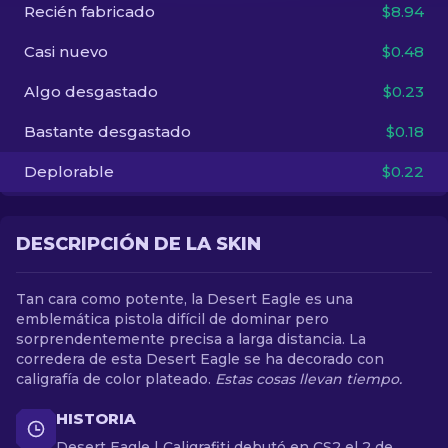
Recién fabricado
$8.94
ES
Casi nuevo
$0.48
Algo desgastado
$0.23
Bastante desgastado
$0.18
Deplorable
$0.22
DESCRIPCIÓN DE LA SKIN
Tan cara como potente, la Desert Eagle es una
emblemática pistola difícil de dominar pero
sorprendentemente precisa a larga distancia. La
corredera de esta Desert Eagle se ha decorado con
caligrafía de color plateado.
Estas cosas llevan tiempo.
HISTORIA
Desert Eagle | Caligrafiti debutó en CS2 el 2 de