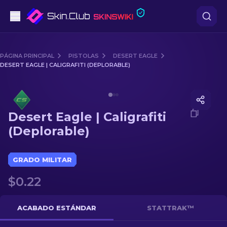
Pistolas
PÁGINA PRINCIPAL
PISTOLAS
DESERT EAGLE
DESERT EAGLE | CALIGRAFITI (DEPLORABLE)
Gama media
Media of
Desert Eagle | Caligrafiti (Deplorable)
Fusiles
Desert Eagle | Caligrafiti
Fusiles de Francotirador
(Deplorable)
Cuchillos
GRADO MILITAR
Guantes
$0.22
Cajas
ACABADO ESTÁNDAR
STATTRAK™
Otro