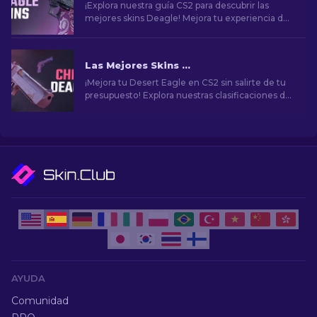
¡Explora nuestra guía CS2 para descubrir las
mejores skins Deagle! Mejora tu experiencia de
juego encontrando la skin ideal para Desert
Eagle.
Las Mejores Skins Baratas para Desert Eagle en CS2
¡Mejora tu Desert Eagle en CS2 sin salirte de tu
presupuesto! Explora nuestras clasificaciones de
expertos para encontrar las mejores skins
asequibles para mejorar tu estilo sin quedar en la
ruina.
AYUDA
Comunidad