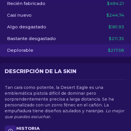
Recién fabricado
$494.21
ES
Casi nuevo
$244.74
Algo desgastado
$181.93
Bastante desgastado
$211.35
Deplorable
$217.58
DESCRIPCIÓN DE LA SKIN
Tan cara como potente, la Desert Eagle es una
emblemática pistola difícil de dominar pero
sorprendentemente precisa a larga distancia. Se ha
personalizado con un zorro fénec en el cañón. La
empuñadura tiene diseños azulados y naranjas.
Lo mejor
que puedes escuchar.
HISTORIA