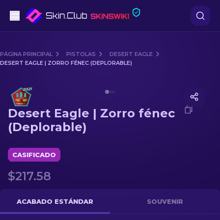
Pistolas
PÁGINA PRINCIPAL
PISTOLAS
DESERT EAGLE
DESERT EAGLE | ZORRO FÉNEC (DEPLORABLE)
Gama media
Media of
Desert Eagle | Zorro fénec (Deplorable)
Fusiles
Desert Eagle | Zorro fénec
Fusiles de Francotirador
(Deplorable)
Cuchillos
CASIFICADO
Guantes
$217.58
Cajas
ACABADO ESTÁNDAR
SOUVENIR
Otro