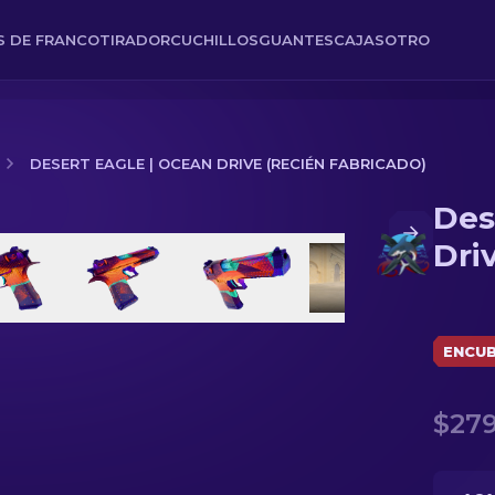
ES DE FRANCOTIRADOR
CUCHILLOS
GUANTES
CAJAS
OTRO
DESERT EAGLE | OCEAN DRIVE (RECIÉN FABRICADO)
Des
Recién fabricado)
Dri
ENCUB
$279