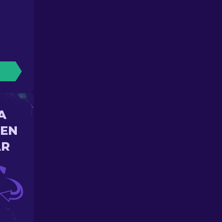
A
 EN
AR