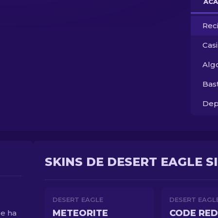
ACA
Rec
Cas
Alg
Bas
Dep
SKINS DE DESERT EAGLE S
DESERT EAGLE
DESERT EAGL
METEORITE
CODE RED
Se ha