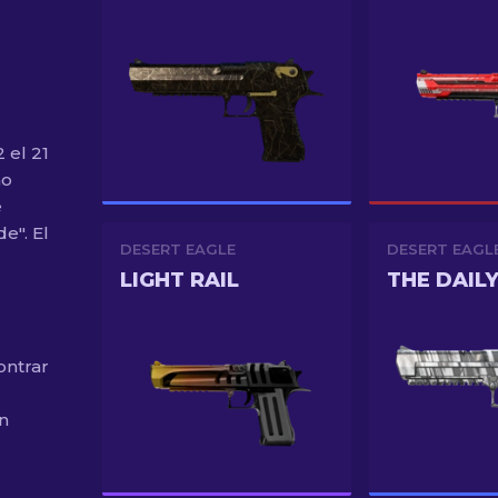
 el 21
mo
e
e". El
DESERT EAGLE
DESERT EAGL
LIGHT RAIL
THE DAIL
ontrar
n