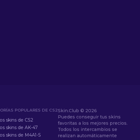
ORÍAS POPULARES DE CS2
Skin.Club ©
2026
Puedes conseguir tus skins
los skins de CS2
favoritas a los mejores precios.
los skins de AK-47
Todos los intercambios se
los skins de M4A1-S
realizan automáticamente