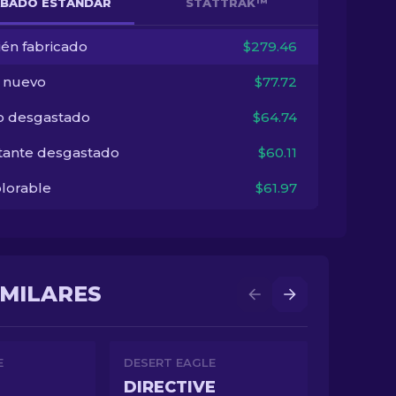
BADO ESTÁNDAR
STATTRAK™
ién fabricado
$279.46
i nuevo
$77.72
o desgastado
$64.74
tante desgastado
$60.11
lorable
$61.97
IMILARES
E
DESERT EAGLE
DIRECTIVE