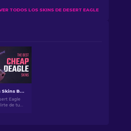
VER TODOS LOS SKINS DE DESERT EAGLE
Las Mejores Skins Baratas para Desert Eagle en CS2
sert Eagle
irte de tu
 Explora
ificaciones
para
 mejores