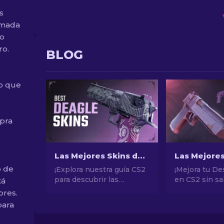
s
imada
lo
ro.
BLOG
io que
pra
Las Mejores Skins de la Desert Eagle en CS2 [2026]
o de
¡Explora nuestra guía CS2
¡Mejora tu De
para descubrir las
en CS2 sin sal
tá
mejores skins Deagle!
presupuesto!
ores.
Mejora tu experiencia de
nuestras clas
para
juego encontrando la skin
de expertos 
ideal para Desert Eagle.
encontrar las