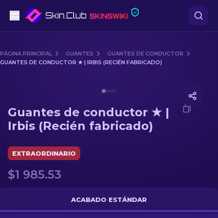
Pistolas
PÁGINA PRINCIPAL
GUANTES
GUANTES DE CONDUCTOR
GUANTES DE CONDUCTOR ★ | IRBIS (RECIÉN FABRICADO)
Gama media
Media of
Guantes de conductor ★ | Irbis (Recién fabri
Fusiles
Guantes de conductor ★ |
Fusiles de Francotirador
Irbis (Recién fabricado)
Cuchillos
EXTRAORDINARIO
Guantes
$1 985.53
Cajas
ACABADO ESTÁNDAR
Otro