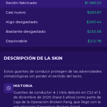
Recién fabricado
$1 985.53
ES
Casi nuevo
$583.87
Algo desgastado
$283.44
Bastante desgastado
$255.58
Deplorable
$212.78
DESCRIPCIÓN DE LA SKIN
Estos guantes de conducir protegen de las adversidades
climatológicas sin perder el sentido del tacto.
HISTORIA
Guantes de conductor ★ | Irbis debutó en CS2 el 3
de diciembre de 2020 (hace 5 años) como parte de
Caja de la Operación Broken Fang, que llegó con la
actualización "Operation Broken Fang".