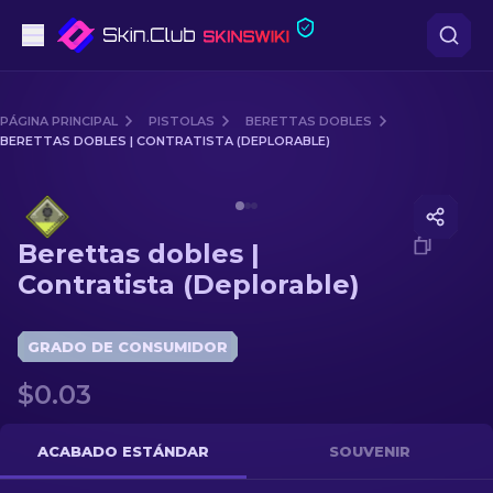
Pistolas
PÁGINA PRINCIPAL
PISTOLAS
BERETTAS DOBLES
BERETTAS DOBLES | CONTRATISTA (DEPLORABLE)
Gama media
Media of
Berettas dobles | Contratista (Deplorable)
Fusiles
Berettas dobles |
Fusiles de Francotirador
Contratista (Deplorable)
Cuchillos
GRADO DE CONSUMIDOR
Guantes
$0.03
Cajas
ACABADO ESTÁNDAR
SOUVENIR
Otro