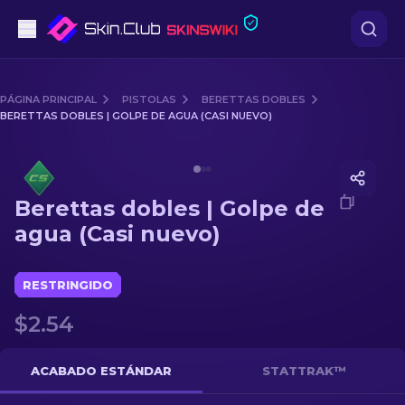
Pistolas
PÁGINA PRINCIPAL
PISTOLAS
BERETTAS DOBLES
BERETTAS DOBLES | GOLPE DE AGUA (CASI NUEVO)
Gama media
Media of
Berettas dobles | Golpe de agua (Casi nuevo)
Fusiles
Berettas dobles | Golpe de
Fusiles de Francotirador
agua (Casi nuevo)
Cuchillos
RESTRINGIDO
Guantes
$2.54
Cajas
ACABADO ESTÁNDAR
STATTRAK™
Otro