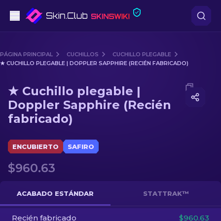
Pistolas
PÁGINA PRINCIPAL
CUCHILLOS
CUCHILLO PLEGABLE
★ CUCHILLO PLEGABLE | DOPPLER SAPPHIRE (RECIÉN FABRICADO)
Gama media
Media of
★ Cuchillo plegable | Doppler Sapphire (Reci
★ Cuchillo plegable |
Fusiles
Doppler Sapphire (Recién
fabricado)
Fusiles de Francotirador
Cuchillos
ENCUBIERTO
SAFIRO
Guantes
$960.63
Cajas
ACABADO ESTÁNDAR
STATTRAK™
Otro
Recién fabricado
$960.63