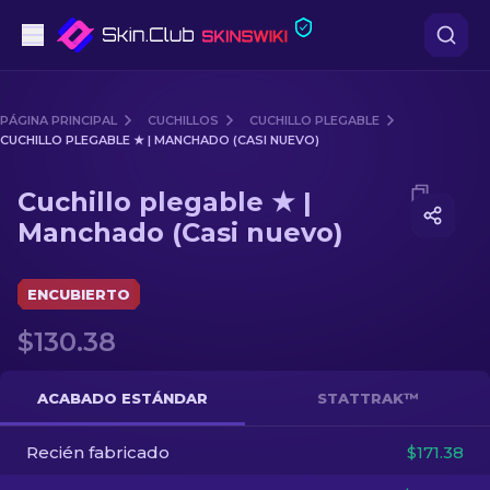
Pistolas
PÁGINA PRINCIPAL
CUCHILLOS
CUCHILLO PLEGABLE
CUCHILLO PLEGABLE ★ | MANCHADO (CASI NUEVO)
Gama media
Media of
Cuchillo plegable ★ | Manchado (Casi nuevo)
Cuchillo plegable ★ |
Fusiles
Manchado (Casi nuevo)
Fusiles de Francotirador
ENCUBIERTO
Cuchillos
$130.38
Guantes
ACABADO ESTÁNDAR
STATTRAK™
Cajas
Recién fabricado
$171.38
Otro