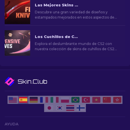
Las Mejores Skins del "Flip" cuchillo en CS2 [2026]
Descubre una gran variedad de diseños y
estampados mejorados en estos aspectos de
CS2 Flip Knife. Conozca las 7 mejores opciones
que hemos elegido para usted.
Los Cuchillos de CS2 Más Caros [2026]
Explora el deslumbrante mundo de CS2 con
nuestra colección de skins de cuhillos de CS2
más caras. ¡Descubre los cuchillos raros que
alcanzan precios asombrosos!
AYUDA