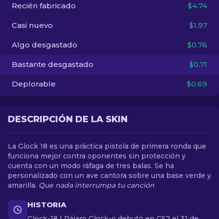
Recién fabricado
$4.74
ES
Casi nuevo
$1.97
Algo desgastado
$0.76
Bastante desgastado
$0.71
Deplorable
$0.69
DESCRIPCIÓN DE LA SKIN
La Glock 18 es una práctica pistola de primera ronda que
funciona mejor contra oponentes sin protección y
cuenta con un modo ráfaga de tres balas. Se ha
personalizado con un ave cantora sobre una base verde y
amarilla.
Que nada interrumpa tu canción
HISTORIA
Glock-18 | Pájaro Glock-o debutó en CS2 el 31 de