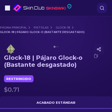
Pistolas
PÁGINA PRINCIPAL
PISTOLAS
GLOCK-18
GLOCK-18 | PÁJARO GLOCK-O (BASTANTE DESGASTADO)
Gama media
Media of
Glock-18 | Pájaro Glock-o (Bastante desgasta
Fusiles
Glock-18 | Pájaro Glock-o
Fusiles de Francotirador
(Bastante desgastado)
Cuchillos
RESTRINGIDO
Guantes
$0.71
Cajas
ACABADO ESTÁNDAR
Otro