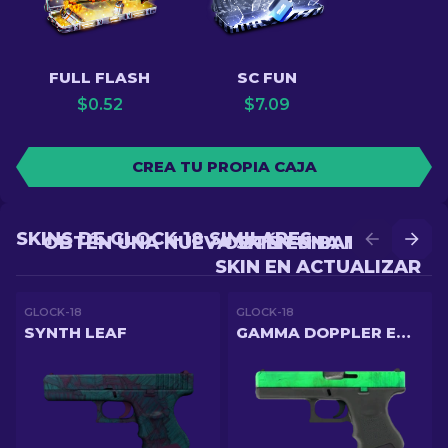
FULL FLASH
SC FUN
$
0.52
$
7.09
CREA TU PROPIA CAJA
SKINS DE GLOCK-18 SIMILARES
OBTÉN UNA NUEVA SKIN EN BATALLA
OBTÉN UNA MEJOR
SKIN EN ACTUALIZAR
GLOCK-18
GLOCK-18
SYNTH LEAF
GAMMA DOPPLER EMERALD