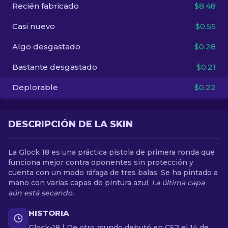
Recién fabricado
$8.48
ES
Casi nuevo
$0.55
Algo desgastado
$0.28
Bastante desgastado
$0.21
Deplorable
$0.22
DESCRIPCIÓN DE LA SKIN
La Glock 18 es una práctica pistola de primera ronda que
funciona mejor contra oponentes sin protección y
cuenta con un modo ráfaga de tres balas. Se ha pintado a
mano con varias capas de pintura azul.
La última capa
aún está secando.
HISTORIA
Glock-18 | De otro mundo debutó en CS2 el 14 de