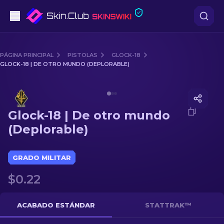
Pistolas
PÁGINA PRINCIPAL
PISTOLAS
GLOCK-18
GLOCK-18 | DE OTRO MUNDO (DEPLORABLE)
Gama media
Media of
Glock-18 | De otro mundo (Deplorable)
Fusiles
Glock-18 | De otro mundo
Fusiles de Francotirador
(Deplorable)
Cuchillos
GRADO MILITAR
Guantes
$0.22
Cajas
ACABADO ESTÁNDAR
STATTRAK™
Otro