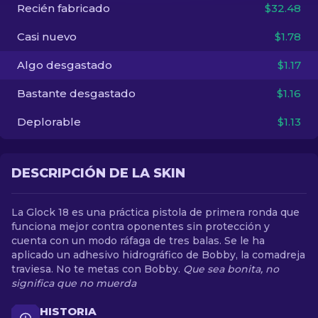
Recién fabricado
$32.48
ES
Casi nuevo
$1.78
Algo desgastado
$1.17
Bastante desgastado
$1.16
Deplorable
$1.13
DESCRIPCIÓN DE LA SKIN
La Glock 18 es una práctica pistola de primera ronda que
funciona mejor contra oponentes sin protección y
cuenta con un modo ráfaga de tres balas. Se le ha
aplicado un adhesivo hidrográfico de Bobby, la comadreja
traviesa. No te metas con Bobby.
Que sea bonita, no
significa que no muerda
HISTORIA