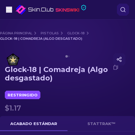
Pistolas
PÁGINA PRINCIPAL
PISTOLAS
GLOCK-18
GLOCK-18 | COMADREJA (ALGO DESGASTADO)
Gama media
Media of
Glock-18 | Comadreja (Algo desgastado)
Fusiles
Glock-18 | Comadreja (Algo
Fusiles de Francotirador
desgastado)
Cuchillos
RESTRINGIDO
Guantes
$1.17
Cajas
ACABADO ESTÁNDAR
STATTRAK™
Otro