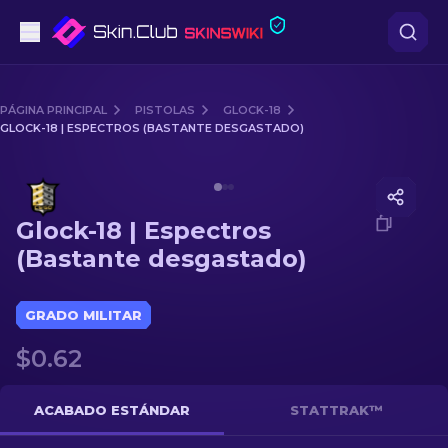
Pistolas
PÁGINA PRINCIPAL
PISTOLAS
GLOCK-18
GLOCK-18 | ESPECTROS (BASTANTE DESGASTADO)
Gama media
Media of
Glock-18 | Espectros (Bastante desgastado)
Fusiles
Glock-18 | Espectros
Fusiles de Francotirador
(Bastante desgastado)
Cuchillos
GRADO MILITAR
Guantes
$0.62
Cajas
ACABADO ESTÁNDAR
STATTRAK™
Otro