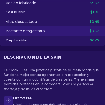
Recién fabricado
$9.73
ES
Casi nuevo
$1.08
Algo desgastado
$0.49
Bastante desgastado
$0.62
Deplorable
$0.47
DESCRIPCIÓN DE LA SKIN
La Glock 18 es una práctica pistola de primera ronda que
funciona mejor contra oponentes sin protección y
cuenta con un modo ráfaga de tres balas. Tiene almas
perdidas pintadas en la corredera.
Primero perfora la
mortaja y después la sombra
HISTORIA
Glock-18 | Espectros debutó en CS2 el 17 de