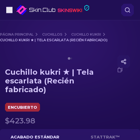
Pistolas
PÁGINA PRINCIPAL
CUCHILLOS
CUCHILLO KUKRI
CUCHILLO KUKRI ★ | TELA ESCARLATA (RECIÉN FABRICADO)
Gama media
Media of
Cuchillo kukri ★ | Tela escarlata (Recién fabr
Fusiles
Cuchillo kukri ★ | Tela
Fusiles de Francotirador
escarlata (Recién
fabricado)
Cuchillos
Guantes
ENCUBIERTO
$423.98
Cajas
Otro
ACABADO ESTÁNDAR
STATTRAK™