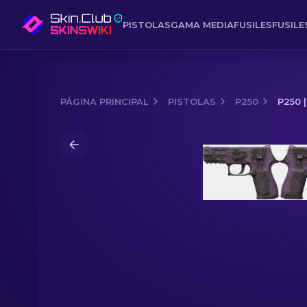
PISTOLAS
GAMA MEDIA
FUSILES
FUSIL
PÁGINA PRINCIPAL
PISTOLAS
P250
P250 
Media of
P250 | Encaje morado (Bast