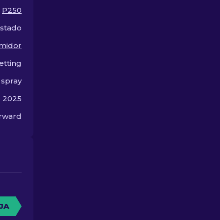
nuestra nueva guía!
más!
P250
astado
midor
tting
 spray
e 2025
orward
JA