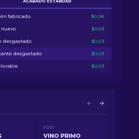
ACABADO ESTÁNDAR
ién fabricado
$0.06
i nuevo
$0.03
o desgastado
$0.03
tante desgastado
$0.03
lorable
$0.03
P250
S
VINO PRIMO