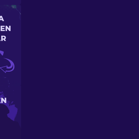
A
 EN
AR
EN