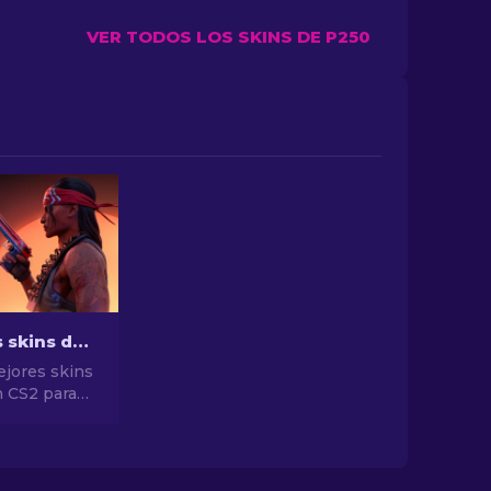
VER TODOS LOS SKINS DE P250
Las mejores skins de pistolas en CS2 [2026]
ejores skins
n CS2 para
stilo
as mejores
a Desert
 y mucho