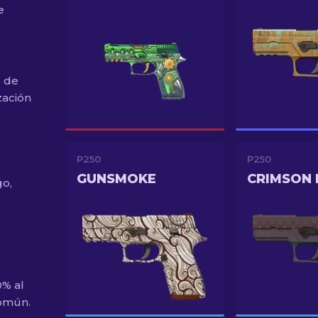
e
1 de
zación
P250
P250
GUNSMOKE
CRIMSON
go,
0% al
común.