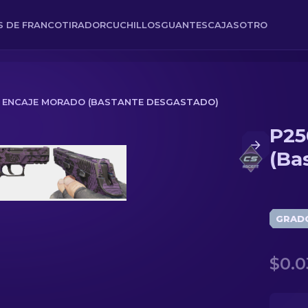
ES DE FRANCOTIRADOR
CUCHILLOS
GUANTES
CAJAS
OTRO
| ENCAJE MORADO (BASTANTE DESGASTADO)
P25
ante desgastado)
(Ba
GRAD
$0.0