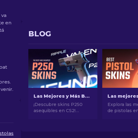
 va
te en
tá
BLOG
oat
ores.
venir.
Las Mejores y Más Baratas Skins P250 en CS2 [2026]
¡Descubre skins P250
Explora las m
asequibles en CS2!
de pistolas e
Explora las mejores
conseguir el e
opciones para skins P250
definitivo. ¡L
económicas y de calidad.
opciones par
stolas
¡Mejora tu juego con
Eagle, USP-S