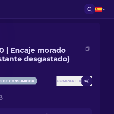
0 | Encaje morado
stante desgastado)
COMPARTIR
O DE CONSUMIDOR
3