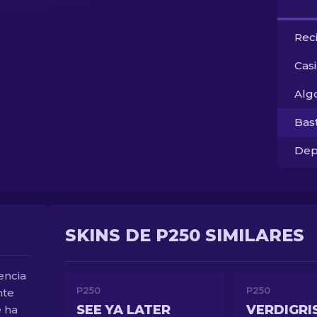
Rec
Cas
Alg
Bas
Dep
SKINS DE P250 SIMILARES
encia
P250
P250
nte
SEE YA LATER
VERDIGRI
 ha