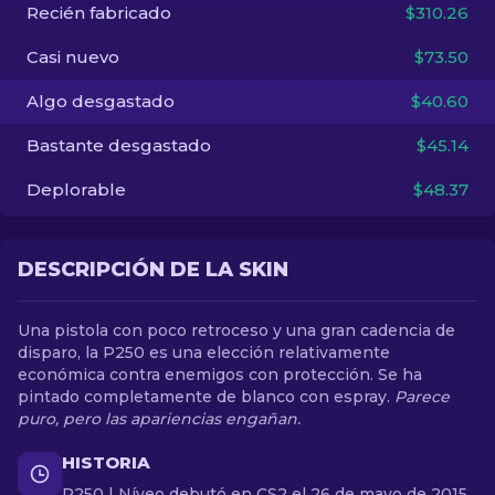
Recién fabricado
$310.26
ES
Casi nuevo
$73.50
Algo desgastado
$40.60
Bastante desgastado
$45.14
Deplorable
$48.37
DESCRIPCIÓN DE LA SKIN
Una pistola con poco retroceso y una gran cadencia de
disparo, la P250 es una elección relativamente
económica contra enemigos con protección. Se ha
pintado completamente de blanco con espray.
Parece
puro, pero las apariencias engañan.
HISTORIA
P250 | Níveo debutó en CS2 el 26 de mayo de 2015