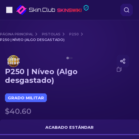
Pistolas
PÁGINA PRINCIPAL
PISTOLAS
P250
P250 | NÍVEO (ALGO DESGASTADO)
Gama media
Media of
P250 | Níveo (Algo desgastado)
Fusiles
P250 | Níveo (Algo
Fusiles de Francotirador
desgastado)
Cuchillos
GRADO MILITAR
Guantes
$40.60
Cajas
ACABADO ESTÁNDAR
Otro