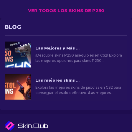
VER TODOS LOS SKINS DE P250
BLOG
Las Mejores y Más Baratas Skins P250 en CS2 [2026]
¡Descubre skins P250 asequibles en CS2! Explora
las mejores opciones para skins P250
económicas y de calidad. ¡Mejora tu juego con
nuestra nueva guía!
Las mejores skins de pistolas en CS2 [2026]
Explora las mejores skins de pistolas en CS2 para
conseguir el estilo definitivo. ¡Las mejores
opciones para Desert Eagle, USP-S y mucho
más!