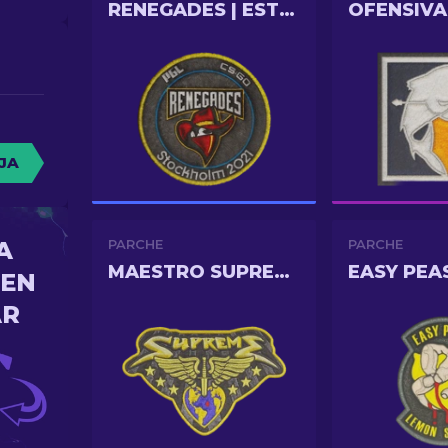
RENEGADES | ESTOCOLMO 2021
JA
A
PARCHE
PARCHE
MAESTRO SUPREMO DE PRIMERA CLASE (METAL)
EASY PEA
 EN
AR