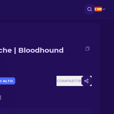
che | Bloodhound
COMPARTIR
O ALTO
1