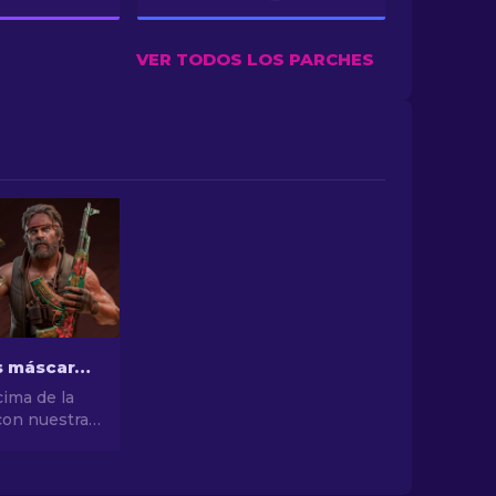
VER TODOS LOS PARCHES
Las mejores máscaras de CS2 [2026]
cima de la
con nuestra
las mejores
S2! Explora
stilo y