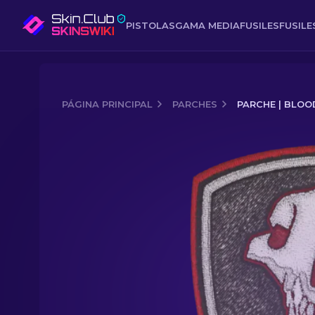
PISTOLAS
GAMA MEDIA
FUSILES
FUSIL
PÁGINA PRINCIPAL
PARCHES
PARCHE | BLO
Media of
Parche | Bloodhound