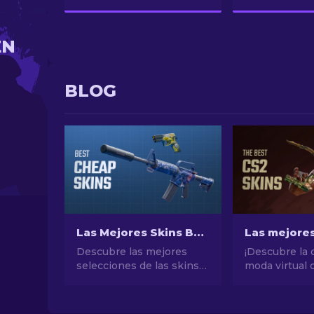
EN
BLOG
Las Mejores Skins Baratas de CS2 [2026]
Descubre las mejores
¡Descubre la 
selecciones de las skins
moda virtual 
más baratas de CS2.
selección de 
Actualiza tu estilo en CS2
máscaras de C
con nuestras elecciones
un mundo de e