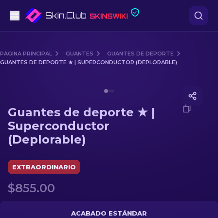
Pistolas
PÁGINA PRINCIPAL
GUANTES
GUANTES DE DEPORTE
GUANTES DE DEPORTE ★ | SUPERCONDUCTOR (DEPLORABLE)
Gama media
Media of
Guantes de deporte ★ | Superconductor (De
Fusiles
Guantes de deporte ★ |
Fusiles de Francotirador
Superconductor
(Deplorable)
Cuchillos
Guantes
EXTRAORDINARIO
$855.00
Cajas
Otro
ACABADO ESTÁNDAR