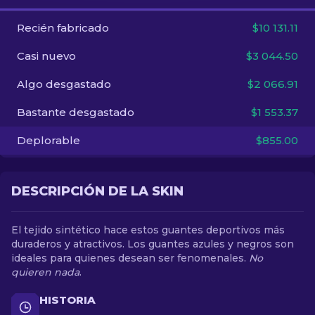
Recién fabricado
$10 131.11
ES
Casi nuevo
$3 044.50
Algo desgastado
$2 066.91
Bastante desgastado
$1 553.37
Deplorable
$855.00
DESCRIPCIÓN DE LA SKIN
El tejido sintético hace estos guantes deportivos más
duraderos y atractivos. Los guantes azules y negros son
ideales para quienes desean ser fenomenales.
No
quieren nada
.
HISTORIA