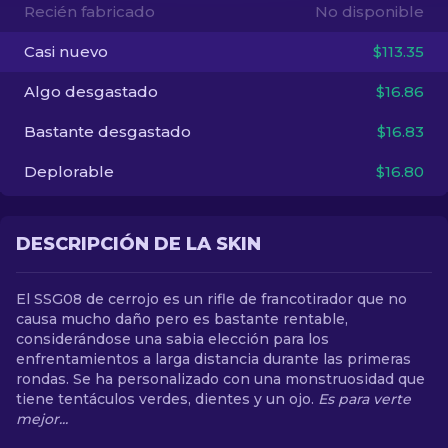
Recién fabricado
No disponible
ES
Casi nuevo
$113.35
Algo desgastado
$16.86
Bastante desgastado
$16.83
Deplorable
$16.80
DESCRIPCIÓN DE LA SKIN
El SSG08 de cerrojo es un rifle de francotirador que no
causa mucho daño pero es bastante rentable,
considerándose una sabia elección para los
enfrentamientos a larga distancia durante las primeras
rondas. Se ha personalizado con una monstruosidad que
tiene tentáculos verdes, dientes y un ojo.
Es para verte
mejor...