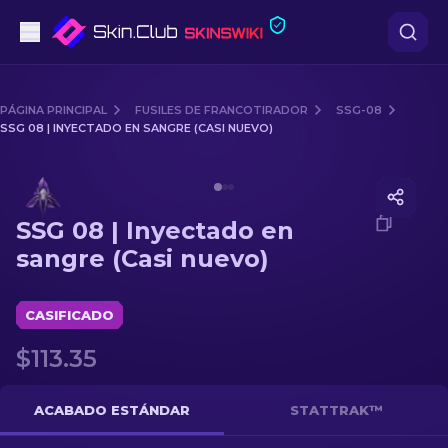
Pistolas
PÁGINA PRINCIPAL
FUSILES DE FRANCOTIRADOR
SSG-08
SSG 08 | INYECTADO EN SANGRE (CASI NUEVO)
Gama media
Media of
SSG 08 | Inyectado en sangre (Casi nuevo)
Fusiles
SSG 08 | Inyectado en
Fusiles de Francotirador
sangre (Casi nuevo)
Cuchillos
CASIFICADO
Guantes
$113.35
Cajas
ACABADO ESTÁNDAR
STATTRAK™
Otro